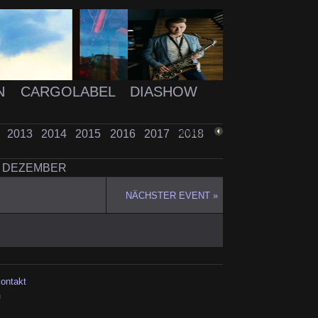
N
CARGOLABEL
DIASHOW
2
2013
2014
2015
2016
2017
2018
ZURÜCK
DEZEMBER
NÄCHSTER EVENT »
kontakt
h