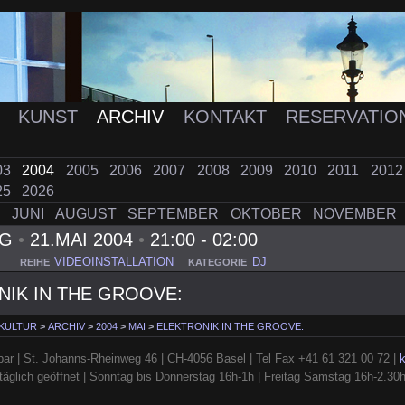
K
KUNST
ARCHIV
KONTAKT
RESERVATIO
03
2004
2005
2006
2007
2008
2009
2010
2011
201
25
2026
I
JUNI
AUGUST
SEPTEMBER
OKTOBER
NOVEMBER
AG
•
21.MAI 2004
•
21:00 - 02:00
VIDEOINSTALLATION
DJ
REIHE
KATEGORIE
NIK IN THE GROOVE:
 KULTUR
>
ARCHIV
>
2004
>
MAI
>
ELEKTRONIK IN THE GROOVE:
ar | St. Johanns-Rheinweg 46 | CH-4056 Basel | Tel Fax +41 61 321 00 72 |
täglich geöffnet | Sonntag bis Donnerstag 16h-1h | Freitag Samstag 16h-2.30