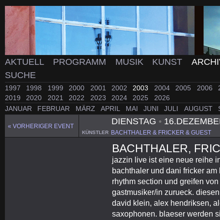
AKTUELL
PROGRAMM
MUSIK
KUNST
ARCH
SUCHE
1997
1998
1999
2000
2001
2002
2003
2004
2005
2006
2019
2020
2021
2022
2023
2024
2025
2026
JANUAR
FEBRUAR
MÄRZ
APRIL
MAI
JUNI
JULI
AUGUST
DIENSTAG
•
16.DEZEMBE
« VORHERIGER EVENT
BACHTHALER & FRICKER & GUEST
KÜNSTLER
BACHTHALER, FRI
jazzin live ist eine neue reihe i
bachthaler und dani fricker am
rhythm section und greifen vo
gastmusiker/in zurueck. diesen
david klein, alex hendriksen, 
saxophonen. blaeser werden si