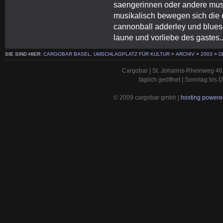
saengerinnen oder andere musi
musikalisch bewegen sich die 
cannonball adderley und bluesi
laune und vorliebe des gastes..
SIE SIND HIER:
CARGOBAR BASEL, UMSCHLAGPLATZ FÜR KULTUR
>
ARCHIV
>
2003
>
D
Cargobar | St. Johanns-Rheinweg 46 
täglich geöffnet | Sonntag bis
© 2009 cargobar gmbh |
hosting powered