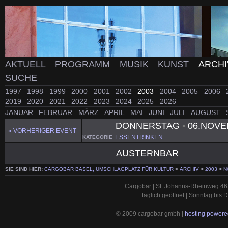
AKTUELL
PROGRAMM
MUSIK
KUNST
ARCH
SUCHE
1997
1998
1999
2000
2001
2002
2003
2004
2005
2006
2019
2020
2021
2022
2023
2024
2025
2026
JANUAR
FEBRUAR
MÄRZ
APRIL
MAI
JUNI
JULI
AUGUST
DONNERSTAG
•
06.NOVE
« VORHERIGER EVENT
ESSENTRINKEN
KATEGORIE
AUSTERNBAR
SIE SIND HIER:
CARGOBAR BASEL, UMSCHLAGPLATZ FÜR KULTUR
>
ARCHIV
>
2003
>
N
Cargobar | St. Johanns-Rheinweg 46 
täglich geöffnet | Sonntag bis
© 2009 cargobar gmbh |
hosting powered