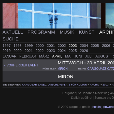
AKTUELL
PROGRAMM
MUSIK
KUNST
ARCH
SUCHE
1997
1998
1999
2000
2001
2002
2003
2004
2005
2006
2019
2020
2021
2022
2023
2024
2025
2026
JANUAR
FEBRUAR
MÄRZ
APRIL
MAI
JUNI
JULI
AUGUST
MITTWOCH
•
30.APRIL 20
« VORHERIGER EVENT
MIRON
CARGO JAZZ CAT
KÜNSTLER
REIHE
MIRON
SIE SIND HIER:
CARGOBAR BASEL, UMSCHLAGPLATZ FÜR KULTUR
>
ARCHIV
>
2003
>
A
Cargobar | St. Johanns-Rheinweg 46 
täglich geöffnet | Sonntag bis
© 2009 cargobar gmbh |
hosting powered