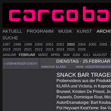
AKTUELL
PROGRAMM
MUSIK
KUNST
ARCH
SUCHE
1997
1998
1999
2000
2001
2002
2003
2004
2005
2006
2019
2020
2021
2022
2023
2024
2025
2026
JANUAR
FEBRUAR
MÄRZ
APRIL
MAI
JUNI
JULI
AUGUST
DIENSTAG
•
25.FEBRUAR
« VORHERIGER EVENT
KLARA
VIDEOPRÄSENTA
KÜNSTLER
REIHE
SNACK BAR TRAG
Probenvideos aus der Produkt
KLARA und Victoria, in Koprodu
Bruneel, Kristien De Proost, 
Pauwels, Dominique Rust, Mich
Autor/Dramaturgie: Bart Kouba
Pol Heyvaert KostYeme: Ilse V