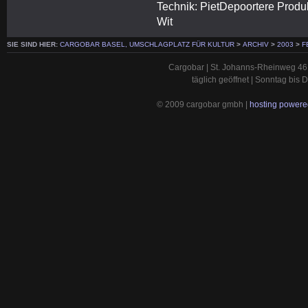
Technik: PietDepoortere Produk
Wit
SIE SIND HIER:
CARGOBAR BASEL, UMSCHLAGPLATZ FÜR KULTUR
>
ARCHIV
>
2003
>
F
Cargobar | St. Johanns-Rheinweg 46 
täglich geöffnet | Sonntag bis
© 2009 cargobar gmbh |
hosting powered