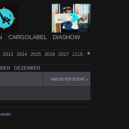
N
CARGOLABEL
DIASHOW
2
2013
2014
2015
2016
2017
2018
ZURÜCK
MBER
DEZEMBER
NÄCHSTER EVENT »
kontakt
h