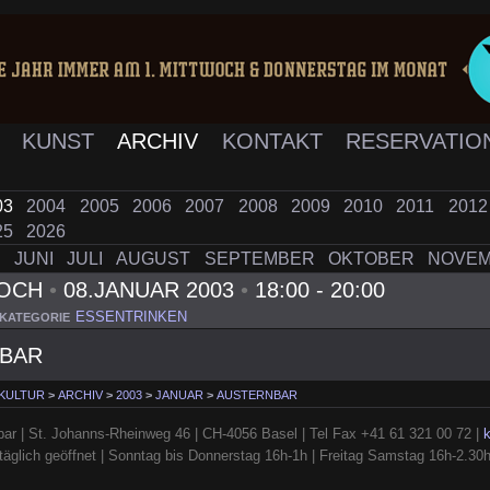
K
KUNST
ARCHIV
KONTAKT
RESERVATIO
03
2004
2005
2006
2007
2008
2009
2010
2011
201
25
2026
I
JUNI
JULI
AUGUST
SEPTEMBER
OKTOBER
NOVE
WOCH
•
08.JANUAR 2003
•
18:00 - 20:00
ESSENTRINKEN
KATEGORIE
BAR
 KULTUR
>
ARCHIV
>
2003
>
JANUAR
>
AUSTERNBAR
ar | St. Johanns-Rheinweg 46 | CH-4056 Basel | Tel Fax +41 61 321 00 72 |
täglich geöffnet | Sonntag bis Donnerstag 16h-1h | Freitag Samstag 16h-2.30