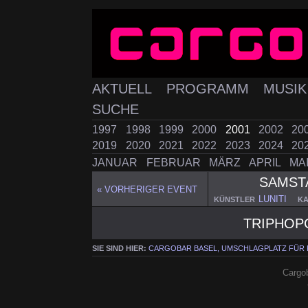
AKTUELL
PROGRAMM
MUSI
SUCHE
1997
1998
1999
2000
2001
2002
20
2019
2020
2021
2022
2023
2024
20
JANUAR
FEBRUAR
MÄRZ
APRIL
MA
SAMS
« VORHERIGER EVENT
LUNITI
KÜNSTLER
KA
TRIPHOP
SIE SIND HIER:
CARGOBAR BASEL, UMSCHLAGPLATZ FÜR
Cargob