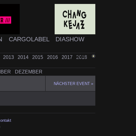
N
CARGOLABEL
DIASHOW
2
2013
2014
2015
2016
2017
2018
ZURÜCK
MBER
DEZEMBER
NÄCHSTER EVENT »
kontakt
h