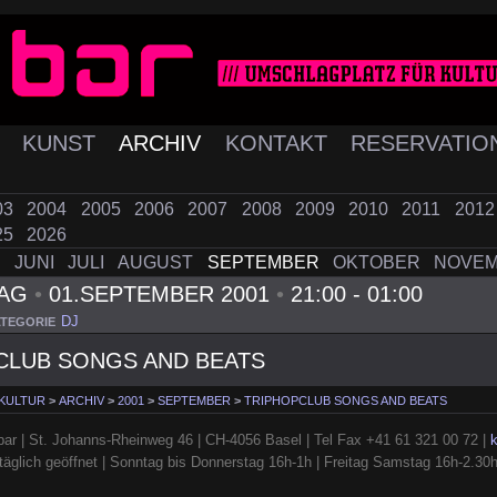
K
KUNST
ARCHIV
KONTAKT
RESERVATIO
03
2004
2005
2006
2007
2008
2009
2010
2011
201
25
2026
I
JUNI
JULI
AUGUST
SEPTEMBER
OKTOBER
NOVE
TAG
•
01.SEPTEMBER 2001
•
21:00 - 01:00
DJ
TEGORIE
CLUB SONGS AND BEATS
 KULTUR
>
ARCHIV
>
2001
>
SEPTEMBER
>
TRIPHOPCLUB SONGS AND BEATS
ar | St. Johanns-Rheinweg 46 | CH-4056 Basel | Tel Fax +41 61 321 00 72 |
täglich geöffnet | Sonntag bis Donnerstag 16h-1h | Freitag Samstag 16h-2.30