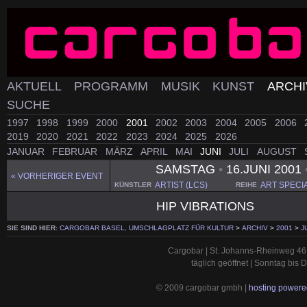
AKTUELL
PROGRAMM
MUSIK
KUNST
ARCH
SUCHE
1997
1998
1999
2000
2001
2002
2003
2004
2005
2006
2019
2020
2021
2022
2023
2024
2025
2026
JANUAR
FEBRUAR
MÄRZ
APRIL
MAI
JUNI
JULI
AUGUST
SAMSTAG
•
16.JUNI 2001
« VORHERIGER EVENT
ARTIST (LCS)
ART SPECI
KÜNSTLER
REIHE
HIP VIBRATIONS
SIE SIND HIER:
CARGOBAR BASEL, UMSCHLAGPLATZ FÜR KULTUR
>
ARCHIV
>
2001
>
J
Cargobar | St. Johanns-Rheinweg 46 
täglich geöffnet | Sonntag bis
© 2009 cargobar gmbh |
hosting powered