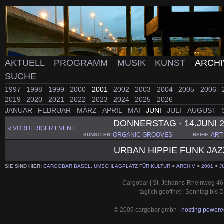
AKTUELL
PROGRAMM
MUSIK
KUNST
ARCH
SUCHE
1997
1998
1999
2000
2001
2002
2003
2004
2005
2006
2019
2020
2021
2022
2023
2024
2025
2026
JANUAR
FEBRUAR
MÄRZ
APRIL
MAI
JUNI
JULI
AUGUST
DONNERSTAG
•
14.JUNI 
« VORHERIGER EVENT
ORGANIC GROOVES
ART
KÜNSTLER
REIHE
URBAN HIPPIE FUNK JA
SIE SIND HIER:
CARGOBAR BASEL, UMSCHLAGPLATZ FÜR KULTUR
>
ARCHIV
>
2001
>
J
Cargobar | St. Johanns-Rheinweg 46 
täglich geöffnet | Sonntag bis
© 2009 cargobar gmbh |
hosting powered