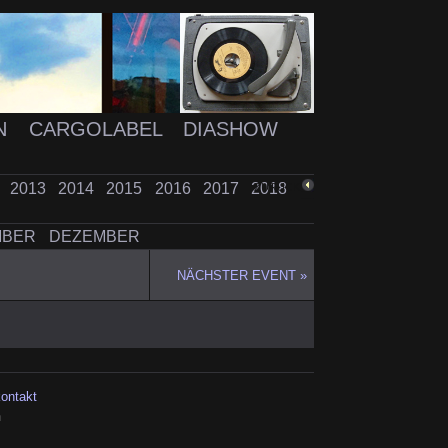
N
CARGOLABEL
DIASHOW
2
2013
2014
2015
2016
2017
2018
ZURÜCK
MBER
DEZEMBER
NÄCHSTER EVENT »
kontakt
h