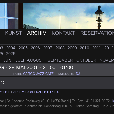
K
KUNST
ARCHIV
KONTAKT
RESERVATIO
03
2004
2005
2006
2007
2008
2009
2010
2011
201
25
2026
I
JUNI
JULI
AUGUST
SEPTEMBER
OKTOBER
NOVE
AG
•
28.MAI 2001
•
21:00 - 01:00
.
CARGO JAZZ CATZ
DJ
REIHE
KATEGORIE
C.
 KULTUR
>
ARCHIV
>
2001
>
MAI
>
PHILIPPE C.
ar | St. Johanns-Rheinweg 46 | CH-4056 Basel | Tel Fax +41 61 321 00 72 |
täglich geöffnet | Sonntag bis Donnerstag 16h-1h | Freitag Samstag 16h-2.30