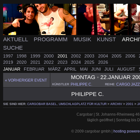
AKTUELL
PROGRAMM
MUSIK
KUNST
ARCH
SUCHE
1997
1998
1999
2000
2001
2002
2003
2004
2005
2006
2019
2020
2021
2022
2023
2024
2025
2026
JANUAR
FEBRUAR
MÄRZ
APRIL
MAI
JUNI
JULI
AUGUST
MONTAG
•
22.JANUAR 20
« VORHERIGER EVENT
PHILIPPE C.
CARGO JAZZ
KÜNSTLER
REIHE
PHILIPPE C.
SIE SIND HIER:
CARGOBAR BASEL, UMSCHLAGPLATZ FÜR KULTUR
>
ARCHIV
>
2001
>
J
Cargobar | St. Johanns-Rheinweg 46 
täglich geöffnet | Sonntag bis
© 2009 cargobar gmbh |
hosting powered