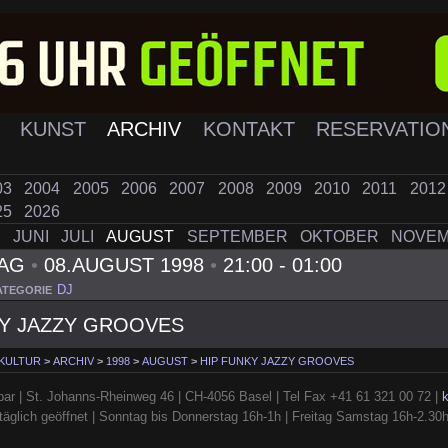
K
KUNST
ARCHIV
KONTAKT
RESERVATIO
03
2004
2005
2006
2007
2008
2009
2010
2011
201
25
2026
I
JUNI
JULI
AUGUST
SEPTEMBER
OKTOBER
NOVE
TAG
•
08.AUGUST 1998
•
21:00 - 01:00
DJ
ATEGORIE
KY JAZZY GROOVES
 KULTUR
>
ARCHIV
>
1998
>
AUGUST
>
HIP FUNKY JAZZY GROOVES
ar | St. Johanns-Rheinweg 46 | CH-4056 Basel | Tel Fax +41 61 321 00 72 |
täglich geöffnet | Sonntag bis Donnerstag 16h-1h | Freitag Samstag 16h-2.30