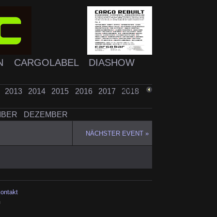
N
CARGOLABEL
DIASHOW
2
2013
2014
2015
2016
2017
2018
ZURÜCK
MBER
DEZEMBER
NÄCHSTER EVENT »
kontakt
h