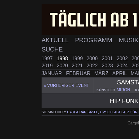
AKTUELL
PROGRAMM
MUSI
SUCHE
1997
1998
1999
2000
2001
2002
20
2019
2020
2021
2022
2023
2024
20
JANUAR
FEBRUAR
MÄRZ
APRIL
MA
SAMS
« VORHERIGER EVENT
MIRON
KÜNSTLER
K
HIP FUN
SIE SIND HIER:
CARGOBAR BASEL, UMSCHLAGPLATZ FÜR
Cargob