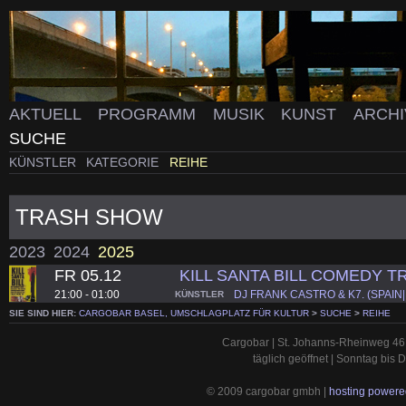
AKTUELL
PROGRAMM
MUSIK
KUNST
ARCH
SUCHE
KÜNSTLER
KATEGORIE
REIHE
TRASH SHOW
2023
2024
2025
FR 05.12
KILL SANTA BILL COMEDY 
21:00 - 01:00
DJ FRANK CASTRO & K7. (SPAIN
KÜNSTLER
SIE SIND HIER:
CARGOBAR BASEL, UMSCHLAGPLATZ FÜR KULTUR
>
SUCHE
>
REIHE
Cargobar | St. Johanns-Rheinweg 46 
täglich geöffnet | Sonntag bis
© 2009 cargobar gmbh |
hosting powered