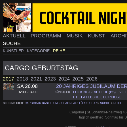
AKTUELL
PROGRAMM
MUSIK
KUNST
ARCH
SUCHE
KÜNSTLER
KATEGORIE
REIHE
CARGO GEBURTSTAG
2017
2018
2021
2023
2024
2025
2026
SA 26.08
20 JÄHRIGES JUBILÄUM D
16:00 - 04:00
FUCKING BEAUTIFUL (BS) LIVE L
KÜNSTLER
L DJ LA FEBBRE L DJ RIBOSE
SIE SIND HIER:
CARGOBAR BASEL, UMSCHLAGPLATZ FÜR KULTUR
>
SUCHE
>
REIHE
Cargobar | St. Johanns-Rheinweg 46 
täglich geöffnet | Sonntag bis