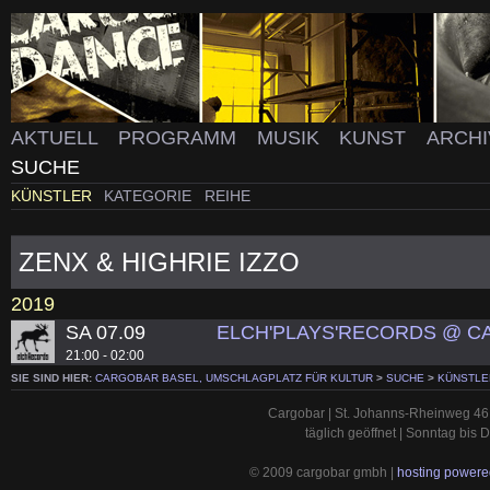
AKTUELL
PROGRAMM
MUSIK
KUNST
ARCH
SUCHE
KÜNSTLER
KATEGORIE
REIHE
ZENX & HIGHRIE IZZO
2019
SA 07.09
ELCH'PLAYS'RECORDS @ C
21:00 - 02:00
SIE SIND HIER:
CARGOBAR BASEL, UMSCHLAGPLATZ FÜR KULTUR
>
SUCHE
>
KÜNSTLE
Cargobar | St. Johanns-Rheinweg 46 
täglich geöffnet | Sonntag bis
© 2009 cargobar gmbh |
hosting powered