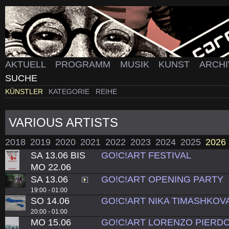
AKTUELL
PROGRAMM
MUSIK
KUNST
ARCH
SUCHE
KÜNSTLER
KATEGORIE
REIHE
VARIOUS ARTISTS
2018
2019
2020
2021
2022
2023
2024
2025
2026
SA 13.06 BIS
GO!C!ART FESTIVAL
MO 22.06
SA 13.06
GO!C!ART OPENING PARTY
19:00 - 01:00
SO 14.06
GO!C!ART NIKA TIMASHKOV
20:00 - 01:00
MO 15.06
GO!C!ART LORENZO PIERDO