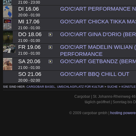
21:00 - 23:00
DI 16.06
GO!C!ART PERFORMANCE N
20:00 - 01:00
MI 17.06
GO!C!ART CHICKA TIKKA MA
21:00 - 01:00
DO 18.06
GO!C!ART GINA D'ORIO (BER
21:00 - 01:00
FR 19.06
GO!C!ART MADELIN WILIAN 
PERFORMANCE
21:00 - 01:00
SA 20.06
GO!C!ART GETBANDZ (BER
21:00 - 01:00
SO 21.06
GO!C!ART BBQ CHILL OUT
20:00 - 02:00
SIE SIND HIER:
CARGOBAR BASEL, UMSCHLAGPLATZ FÜR KULTUR
>
SUCHE
>
KÜNSTLE
Cargobar | St. Johanns-Rheinweg 46 
täglich geöffnet | Sonntag bis
© 2009 cargobar gmbh |
hosting powered