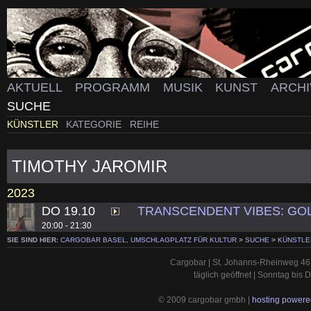
AKTUELL
PROGRAMM
MUSIK
KUNST
ARCH
SUCHE
KÜNSTLER
KATEGORIE
REIHE
TIMOTHY JAROMIR
2023
DO 19.10
TRANSCENDENT VIBES: GO
20:00 - 21:30
SIE SIND HIER:
CARGOBAR BASEL, UMSCHLAGPLATZ FÜR KULTUR
>
SUCHE
>
KÜNSTLE
Cargobar | St. Johanns-Rheinweg 46 
täglich geöffnet | Sonntag bis
© 2009 cargobar gmbh |
hosting powered