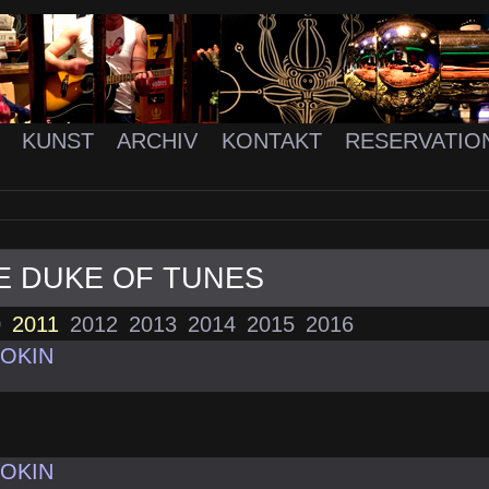
K
KUNST
ARCHIV
KONTAKT
RESERVATIO
HE DUKE OF TUNES
0
2011
2012
2013
2014
2015
2016
OOKIN
OOKIN