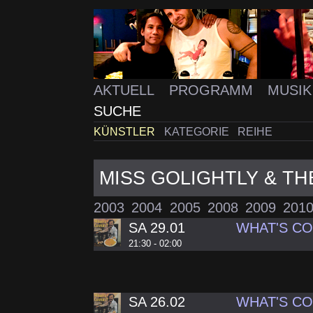
AKTUELL
PROGRAMM
MUSI
SUCHE
KÜNSTLER
KATEGORIE
REIHE
MISS GOLIGHTLY & T
2003
2004
2005
2008
2009
201
SA 29.01
WHAT'S C
21:30 - 02:00
SA 26.02
WHAT'S C