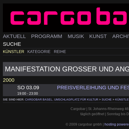
AKTUELL
PROGRAMM
MUSIK
KUNST
ARCH
SUCHE
KÜNSTLER
KATEGORIE
REIHE
MANIFESTATION GROSSER UND AN
2000
SO 03.09
PREISVERLEIHUNG UND FE
19:00 - 23:00
SIE SIND HIER:
CARGOBAR BASEL, UMSCHLAGPLATZ FÜR KULTUR
>
SUCHE
>
KÜNSTLE
Cargobar | St. Johanns-Rheinweg 46 
täglich geöffnet | Sonntag bis
© 2009 cargobar gmbh |
hosting powered