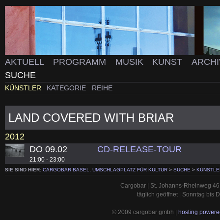
AKTUELL
PROGRAMM
MUSIK
KUNST
ARCH
SUCHE
KÜNSTLER
KATEGORIE
REIHE
LAND COVERED WITH BRIAR
2012
DO 09.02
CD-RELEASE-TOUR
21:00 - 23:00
SIE SIND HIER:
CARGOBAR BASEL, UMSCHLAGPLATZ FÜR KULTUR
>
SUCHE
>
KÜNSTLE
Cargobar | St. Johanns-Rheinweg 46 
täglich geöffnet | Sonntag bis
© 2009 cargobar gmbh |
hosting powered