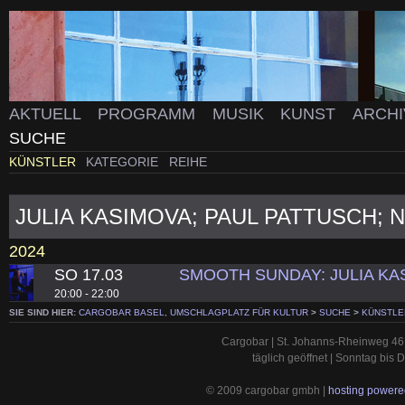
AKTUELL
PROGRAMM
MUSIK
KUNST
ARCH
SUCHE
KÜNSTLER
KATEGORIE
REIHE
JULIA KASIMOVA; PAUL PATTUSCH; 
2024
SO 17.03
SMOOTH SUNDAY: JULIA K
20:00 - 22:00
SIE SIND HIER:
CARGOBAR BASEL, UMSCHLAGPLATZ FÜR KULTUR
>
SUCHE
>
KÜNSTLE
Cargobar | St. Johanns-Rheinweg 46 
täglich geöffnet | Sonntag bis
© 2009 cargobar gmbh |
hosting powered