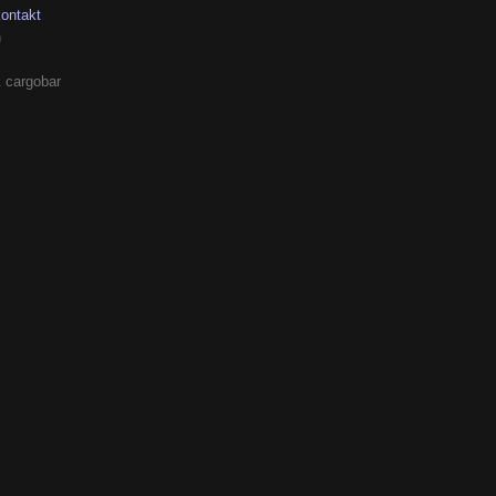
kontakt
h
 cargobar