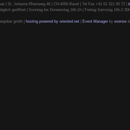
ar | St. Johanns-Rheinweg 46 | CH-4056 Basel | Tel Fax +41 61 321 00 72 |
täglich geöffnet | Sonntag bis Donnerstag 16h-1h | Freitag Samstag 16h-2.30
argobar gmbh |
hosting powered by oriented.net
|
Event Manager
by
esense
&