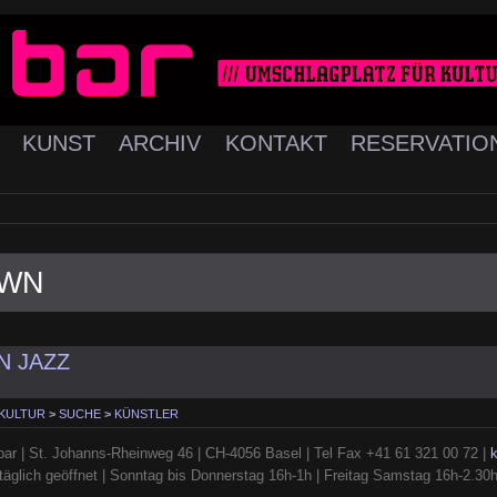
K
KUNST
ARCHIV
KONTAKT
RESERVATIO
OWN
N JAZZ
 KULTUR
>
SUCHE
>
KÜNSTLER
ar | St. Johanns-Rheinweg 46 | CH-4056 Basel | Tel Fax +41 61 321 00 72 |
täglich geöffnet | Sonntag bis Donnerstag 16h-1h | Freitag Samstag 16h-2.30