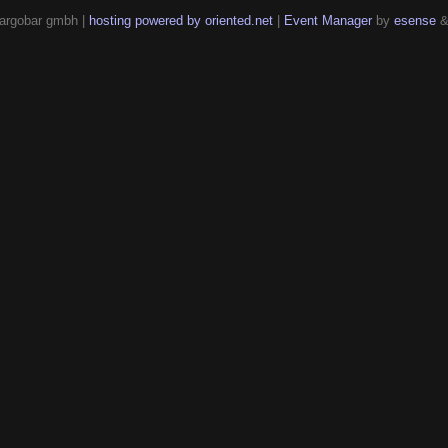
argobar gmbh |
hosting powered by oriented.net
|
Event Manager
by
esense
&