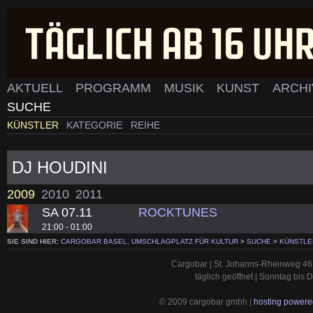
AKTUELL
PROGRAMM
MUSIK
KUNST
ARCH
SUCHE
KÜNSTLER
KATEGORIE
REIHE
DJ HOUDINI
2009
2010
2011
SA 07.11
ROCKTUNES
21:00 - 01:00
SIE SIND HIER:
CARGOBAR BASEL, UMSCHLAGPLATZ FÜR KULTUR
>
SUCHE
>
KÜNSTLE
Cargobar | St. Johanns-Rheinweg 46 
täglich geöffnet | Sonntag bis
© 2009 cargobar gmbh |
hosting powered