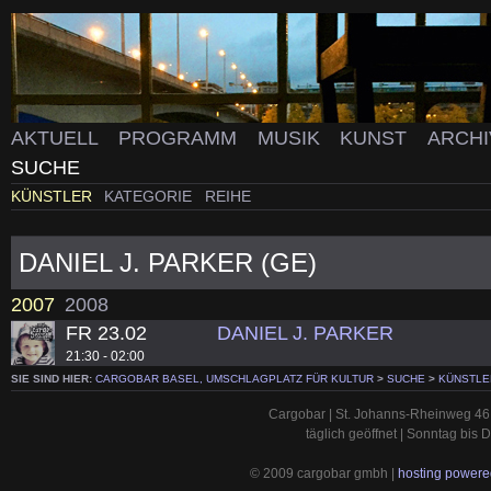
AKTUELL
PROGRAMM
MUSIK
KUNST
ARCH
SUCHE
KÜNSTLER
KATEGORIE
REIHE
DANIEL J. PARKER (GE)
2007
2008
FR 23.02
DANIEL J. PARKER
21:30 - 02:00
SIE SIND HIER:
CARGOBAR BASEL, UMSCHLAGPLATZ FÜR KULTUR
>
SUCHE
>
KÜNSTLE
Cargobar | St. Johanns-Rheinweg 46 
täglich geöffnet | Sonntag bis
© 2009 cargobar gmbh |
hosting powered