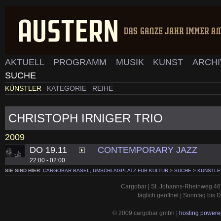
AKTUELL
PROGRAMM
MUSIK
KUNST
ARCH
SUCHE
KÜNSTLER
KATEGORIE
REIHE
CHRISTOPH IRNIGER TRIO
2009
DO 19.11
CONTEMPORARY JAZZ
22:00 - 02:00
SIE SIND HIER:
CARGOBAR BASEL, UMSCHLAGPLATZ FÜR KULTUR
>
SUCHE
>
KÜNSTLE
Cargobar | St. Johanns-Rheinweg 46 
täglich geöffnet | Sonntag bis
© 2009 cargobar gmbh |
hosting powered