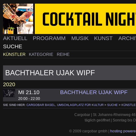
AKTUELL
PROGRAMM
MUSIK
KUNST
ARCH
SUCHE
KÜNSTLER
KATEGORIE
REIHE
BACHTHALER UJAK WIPF
2020
MI 21.10
BACHTHALER UJAK WIPF
20:00 - 22:00
SIE SIND HIER:
CARGOBAR BASEL, UMSCHLAGPLATZ FÜR KULTUR
>
SUCHE
>
KÜNSTLE
Cargobar | St. Johanns-Rheinweg 46 
täglich geöffnet | Sonntag bis
© 2009 cargobar gmbh |
hosting powered