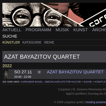
AKTUELL
PROGRAMM
MUSIK
KUNST
ARCH
SUCHE
KÜNSTLER
KATEGORIE
REIHE
AZAT BAYAZITOV QUARTET
2022
SO 27.11
AZAT BAYAZITOV QUARTET
20:00 - 22:00
SIE SIND HIER:
CARGOBAR BASEL, UMSCHLAGPLATZ FÜR KULTUR
>
SUCHE
>
KÜNSTLE
Cargobar | St. Johanns-Rheinweg 46 
täglich geöffnet | Sonntag bis
© 2009 cargobar gmbh |
hosting powered