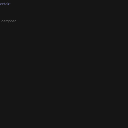
kontakt
h
 cargobar