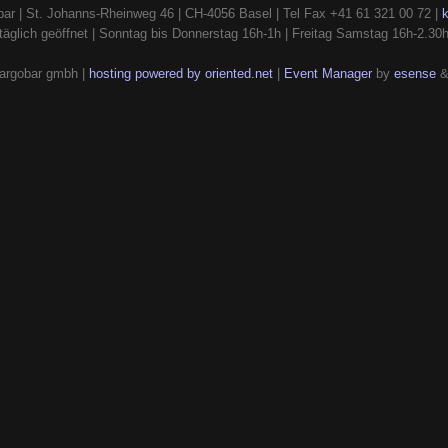
ar | St. Johanns-Rheinweg 46 | CH-4056 Basel | Tel Fax +41 61 321 00 72 |
täglich geöffnet | Sonntag bis Donnerstag 16h-1h | Freitag Samstag 16h-2.30
argobar gmbh |
hosting powered by oriented.net
|
Event Manager
by
esense
&