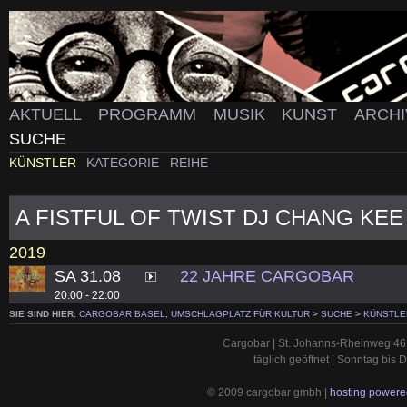
AKTUELL
PROGRAMM
MUSIK
KUNST
ARCH
SUCHE
KÜNSTLER
KATEGORIE
REIHE
A FISTFUL OF TWIST DJ CHANG KEE
2019
SA 31.08
22 JAHRE CARGOBAR
20:00 - 22:00
SIE SIND HIER:
CARGOBAR BASEL, UMSCHLAGPLATZ FÜR KULTUR
>
SUCHE
>
KÜNSTLE
Cargobar | St. Johanns-Rheinweg 46 
täglich geöffnet | Sonntag bis
© 2009 cargobar gmbh |
hosting powered